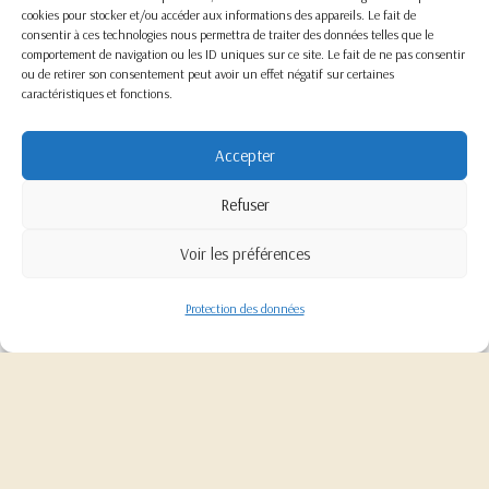
cookies pour stocker et/ou accéder aux informations des appareils. Le fait de
Lieu du poste : En présentiel
consentir à ces technologies nous permettra de traiter des données telles que le
comportement de navigation ou les ID uniques sur ce site. Le fait de ne pas consentir
ou de retirer son consentement peut avoir un effet négatif sur certaines
caractéristiques et fonctions.
Je postule en ligne
Accepter
Refuser
Voir les préférences
Protection des données
Cette offre vous intéresse ?
Je postule